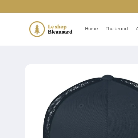
Skip to
content
Home
The brand
Skip to
product
information