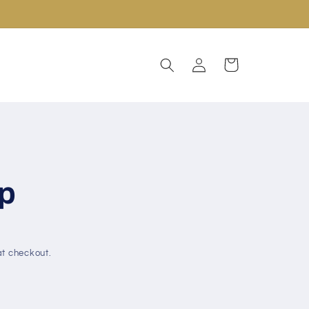
Log
Cart
in
ap
t checkout.