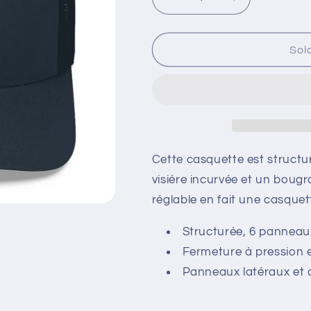
Decrease
Increase
quantity
quantity
for
for
Trucker
Trucker
Sol
cap
cap
Cette casquette est structu
visière incurvée et un bougr
réglable en fait une casquett
Structurée, 6 panneaux
Fermeture à pression 
Panneaux latéraux et a