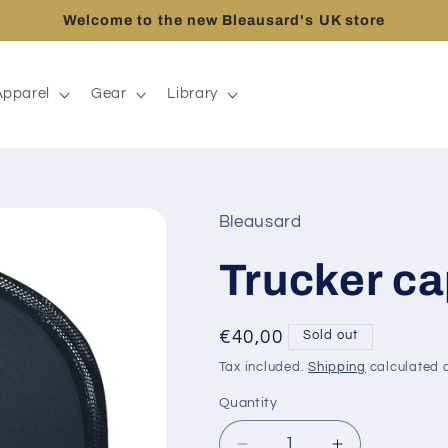
Welcome to the new Bleausard's UK store
Apparel
Gear
Library
Bleausard
Trucker c
Regular
€40,00
Sold out
price
Tax included.
Shipping
calculated a
Quantity