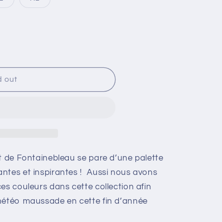
Variant
Variant
sold
sold
out
out
or
or
ble
unavailable
unavailable
d out
êt de Fontainebleau se pare d’une palette
ntes et inspirantes ! Aussi nous avons
es couleurs dans cette collection afin
 météo maussade en cette fin d’année