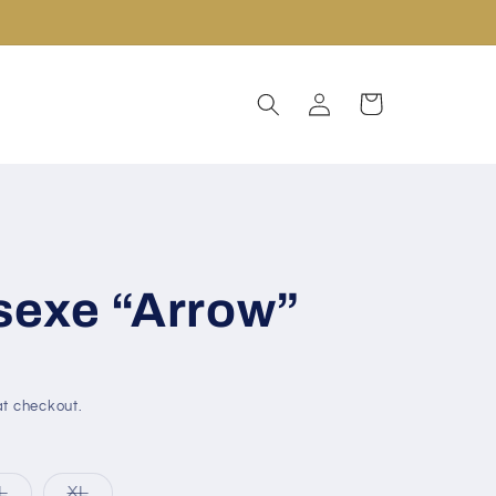
Log
Cart
in
isexe “Arrow”
t checkout.
L
XL