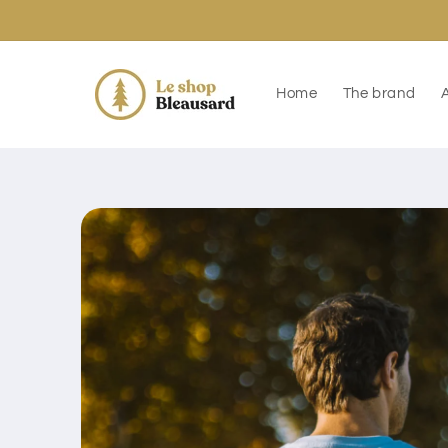
Skip to
content
Home
The brand
Skip to
product
information