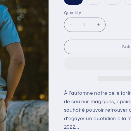
Variant
Variant
Variant
sold
sold
sold
out
out
out
Quantity
or
or
or
unavailable
unavailable
unavaila
Decrease
Increase
quantity
quantity
for
for
T-
T-
Sol
shirt
shirt
unisexe
unisexe
“Arrow”
“Arrow”
À l’automne notre belle for
de couleur magiques, apaisa
souhaité pouvoir retrouver c
d’égayer un quotidien à la
2022…