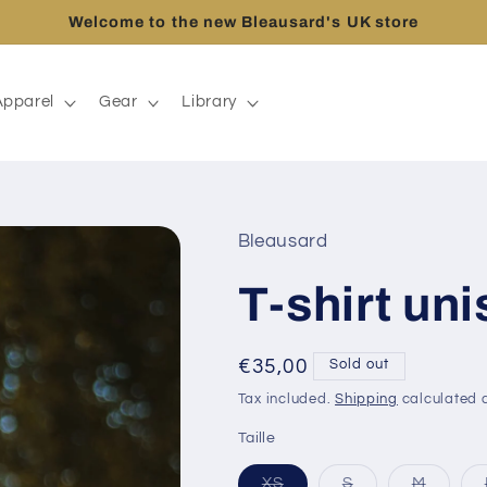
Welcome to the new Bleausard's UK store
Apparel
Gear
Library
Bleausard
T-shirt un
Regular
€35,00
Sold out
price
Tax included.
Shipping
calculated a
Taille
XS
S
M