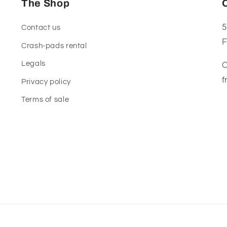
The Shop
5
Contact us
F
Crash-pads rental
Legals
O
f
Privacy policy
Terms of sale